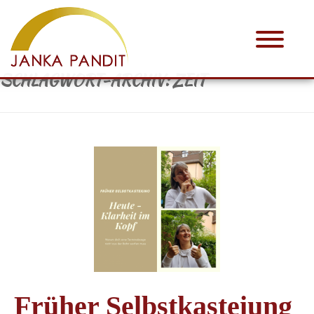
SCHLAGWORT-ARCHIV:
ZEIT
Früher Selbstkasteiung